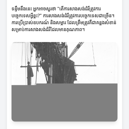
ទន្ទឹមនឹងនេះ អ្នកអាចសួរថា "តើការសាងសង់ដំរីត្រូវការ
បច្ចេកទេសអ្វីខ្លះ?" ការសាងសង់ដំរីត្រូវការបច្ចេកទេសជាច្រើន។
ការប្រើប្រាស់ឧបករណ៍ និងសម្ភារៈដែលត្រឹមត្រូវគឺជាគន្លងសំខាន់
សម្រាប់ការសាងសង់ដំរីដែលមានគុណភាព។