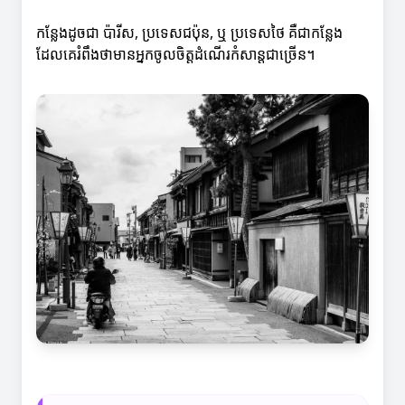
កន្លែងដូចជា ប៉ារីស, ប្រទេសជប៉ុន, ឬ ប្រទេសថៃ គឺជាកន្លែង
ដែលគេរំពឹងថាមានអ្នកចូលចិត្តដំណើរកំសាន្តជាច្រើន។