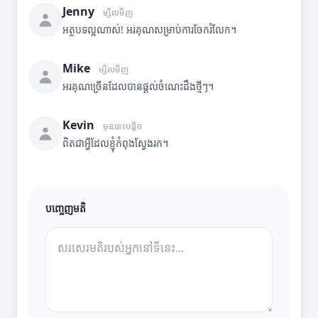
Jenny
ម្សិលមិញ
អត្ថបទល្អណាស់! អរគុណសម្រាប់ការចែករំលែក។
Mike
ម្សិលមិញ
អរគុណច្រើនដែលបានផ្តល់ចំណេះដឹងថ្មីៗ។
Kevin
មុននេះបន្តិច
ពិតជាអ្វីដែលខ្ញុំកំពុងស្វែងរក។
បញ្ចេញមតិ