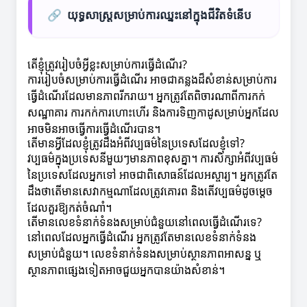
🔗
យុទ្ធសាស្ត្រសម្រាប់ការឈ្នះនៅក្នុងជីវិតទំនើប
តើខ្ញុំត្រូវរៀបចំអ្វីខ្លះសម្រាប់ការធ្វើដំណើរ?
ការរៀបចំសម្រាប់ការធ្វើដំណើរ អាចជាគន្លងដ៏សំខាន់សម្រាប់ការ
ធ្វើដំណើរដែលមានភាពរីករាយ។ អ្នកត្រូវតែពិចារណាពីការកក់
សណ្ឋាគារ ការកក់ការហោះហើរ និងការទិញកាដូសម្រាប់អ្នកដែល
អាចមិនអាចធ្វើការធ្វើដំណើរបាន។
តើមានអ្វីដែលខ្ញុំត្រូវដឹងអំពីវប្បធម៌នៃប្រទេសដែលខ្ញុំទៅ?
វប្បធម៌ក្នុងប្រទេសនីមួយៗមានភាពខុសគ្នា។ ការសិក្សាអំពីវប្បធម៌
នៃប្រទេសដែលអ្នកទៅ អាចជាពិសោធន៍ដែលអស្ចារ្យ។ អ្នកត្រូវតែ
ដឹងថាតើមានសេវាកម្មណាដែលត្រូវគោរព និងតើវប្បធម៌ដូចម្តេច
ដែលគួរឱ្យកត់ចំណាំ។
តើមានលេខទំនាក់ទំនងសម្រាប់ជំនួយនៅពេលធ្វើដំណើរទេ?
នៅពេលដែលអ្នកធ្វើដំណើរ អ្នកត្រូវតែមានលេខទំនាក់ទំនង
សម្រាប់ជំនួយ។ លេខទំនាក់ទំនងសម្រាប់ស្ថានភាពអាសន្ន ឬ
ស្ថានភាពផ្សេងទៀតអាចជួយអ្នកបានយ៉ាងសំខាន់។