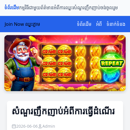
ទំព័រដើម
កម្មវិធីជាមួយ
ព័ត៌មានអំពីការឈ្នះ
សំណួរញឹកញាប់
ចង់ចូលរួម
Join Now ឈ្នះភ្លាម
ទំព័រដើម
អំពី
ទំនាក់ទំនង
សំណួរញឹកញាប់អំពីការធ្វើដំណើរ
2026-06-06
Admin