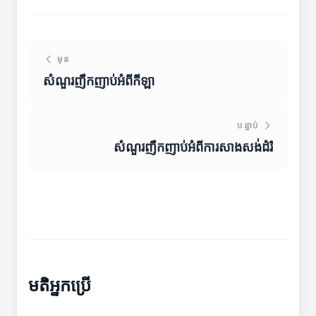
មុន
សំណួរញឹកញាប់អំពីកីឡា
បន្ទាប់
សំណួរញឹកញាប់អំពីការសាងសង់ដំរី
មតិអ្នកប្រើ