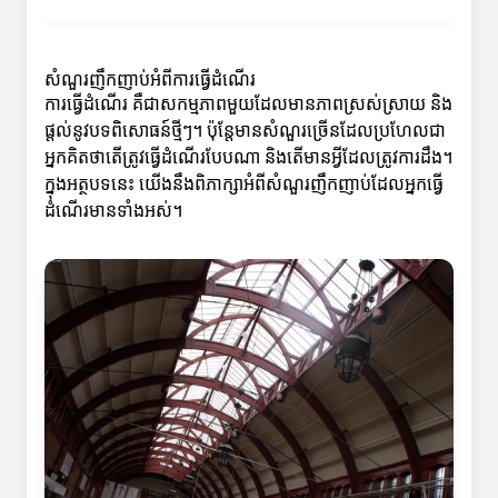
សំណួរញឹកញាប់អំពីការធ្វើដំណើរ
ការធ្វើដំណើរ គឺជាសកម្មភាពមួយដែលមានភាពស្រស់ស្រាយ និង
ផ្តល់នូវបទពិសោធន៍ថ្មីៗ។ ប៉ុន្តែមានសំណួរច្រើនដែលប្រហែលជា
អ្នកគិតថាតើត្រូវធ្វើដំណើរបែបណា និងតើមានអ្វីដែលត្រូវការដឹង។
ក្នុងអត្ថបទនេះ យើងនឹងពិភាក្សាអំពីសំណួរញឹកញាប់ដែលអ្នកធ្វើ
ដំណើរមានទាំងអស់។