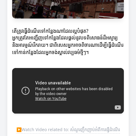
តើត្រូវធ្វើដំណើរទៅកន្លែងណាដែលល្អបំផុត?
អ្នកត្រូវតែអញ្ជើញទៅកន្លែងដែលផ្តល់នូវបទពិសោធន៍ដ៏អស្ចារ្យ
និងអារម្មណ៍រីករាយ។ ជាពិសេសអ្នកអាចពិចារណាដើម្បីធ្វើដំណើរ
ទៅកាន់កន្លែងដែលអ្នកចង់ស្គាល់វប្បធម៌ថ្មីៗ។
▶
Watch Video related to: សំណួរញឹកញាប់អំពីការធ្វើដំណើរ