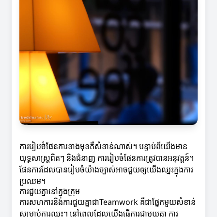
ការរៀបចំផែនការខាងមុខគឺសំខាន់ណាស់។ បន្ទាប់ពីយើងមាន
យុទ្ធសាស្ត្រពិតៗ និងជំនាញ ការរៀបចំផែនការត្រូវបានអនុវត្តន៍។
ផែនការដែលបានរៀបចំយ៉ាងច្បាស់អាចជួយឲ្យយើងឈ្នះក្នុងការ
ប្រឈម។
ការជួយគ្នានៅក្នុងក្រុម
ការសហការនិងការជួយគ្នាជាTeamwork គឺជាផ្នែកមួយសំខាន់
សម្រាប់ការឈ្នះ។ នៅពេលដែលយើងធ្វើការជាមួយគ្នា ការ