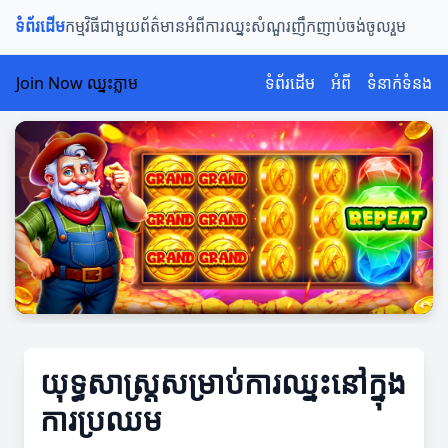
ទំព័រដើម
កម្មវិធីជាមួយ
ព័ត៌មានអំពីការឈ្នះ
សំណួរញឹកញាប់
ចង់ចូលរួម
Join Now ឈ្នះភ្លាម
ទំព័រដើម
អំពី
ទំនាក់ទំនង
យុទ្ធសាស្ត្រសម្រាប់ការឈ្នះនៅក្នុង
ការប្រឈម