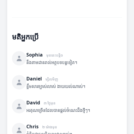
មតិអ្នកប្រើ
Sophia
មុននេះបន្តិច
នឹងតាមដានរាល់អត្ថបទបន្តទៀត។
Daniel
ម្សិលមិញ
ខ្លឹមសារច្បាស់លាស់ ងាយយល់ណាស់។
David
៣ ថ្ងៃមុន
អរគុណច្រើនដែលបានផ្តល់ចំណេះដឹងថ្មីៗ។
Chris
២ ម៉ោងមុន