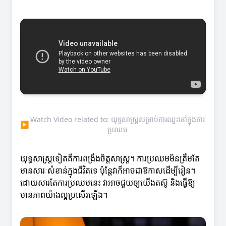
Watch Video related to: យុទ្ធសាស្ត្រសម្រាប់ការឈ្នះនៅក្នុងការ
▶
ប្រឈម
យុទ្ធសាស្ត្រ​ទៀតគឺការពង្រឹងចិត្តសាស្ត្រ។ ការប្រឈមមិនត្រឹមតែ
មានសារៈសំខាន់ក្នុងជីវិតទេ ប៉ុន្តែវាក៏អាចជា​ឱកាសដើម្បីរៀន។
ដោយសារតែការប្រឈមនេះ វាអាចជួយឲ្យយើងតស៊ូ និងធ្វើឱ្យ
មានភាពយ៉ាងល្អប្រសើរឡើង។