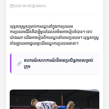
2026-06-05
Admin
យុទ្ធសាស្ត្រសម្រាប់ការឈ្នះនៅក្នុងការប្រឈម
ការប្រឈមជីវិតគឺជាអ្វីមួយដែលគេមិនអាចរៀបចំបាន។ ទោះ
យ៉ាងណា យើងអាចរៀនពីការឈ្នះនៅពេលប្រឈម។ យុទ្ធសាស្ត្រ
ទាំងឡាយអាចជួយឲ្យយើងឈ្នះការប្រឈមនានា។
ឧបករណ៍សហការណ៍ដ៏មានប្រសិទ្ធភាពសម្រាប់
🔗
ក្រុម