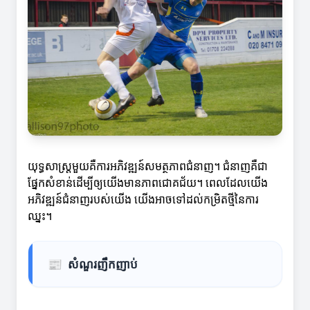
យុទ្ធសាស្ត្រមួយគឺការអភិវឌ្ឍន៍សមត្ថភាពជំនាញ។ ជំនាញគឺជា
ផ្នែកសំខាន់ដើម្បីឲ្យយើងមានភាពជោគជ័យ។ ពេលដែលយើង
អភិវឌ្ឍន៍ជំនាញរបស់យើង យើងអាចទៅដល់កម្រិតថ្មីនៃការ
ឈ្នះ។
📰
សំណួរញឹកញាប់