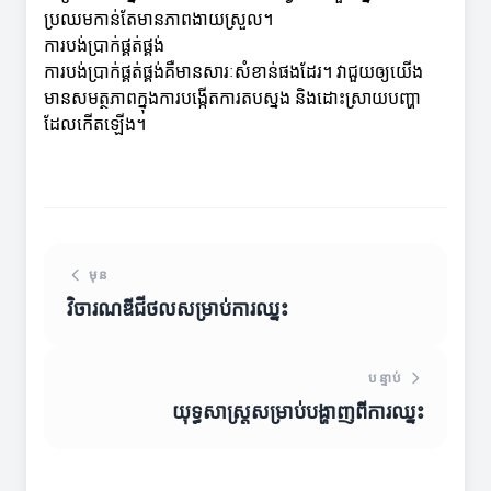
ប្រឈមកាន់តែមានភាពងាយស្រួល។
ការបង់ប្រាក់ផ្គត់ផ្គង់
ការបង់ប្រាក់ផ្គត់ផ្គង់គឺមានសារៈសំខាន់ផងដែរ។ វា​ជួយឲ្យយើង
មានសមត្ថភាពក្នុងការបង្កើតការតបស្នង និងដោះស្រាយបញ្ហា
ដែលកើតឡើង។
មុន
វិចារណឌីជីថលសម្រាប់ការឈ្នះ
បន្ទាប់
យុទ្ធសាស្ត្រ​សម្រាប់​បង្ហាញពីការ​ឈ្នះ