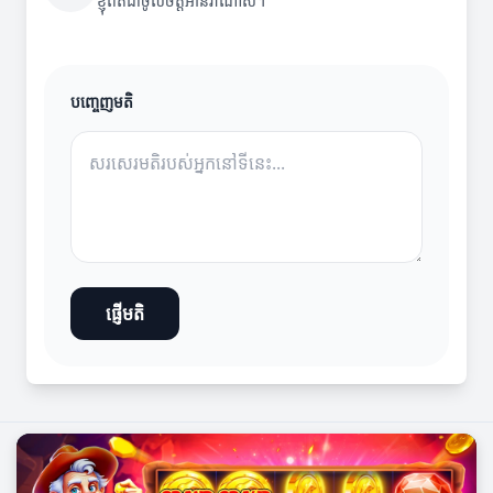
ខ្ញុំពិតជាចូលចិត្តអានវាណាស់។
បញ្ចេញមតិ
ផ្ញើមតិ