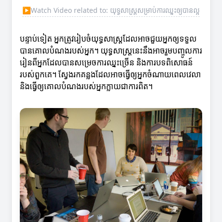
▶
Watch Video related to: យុទ្ធសាស្ត្រសម្រាប់ការឈ្នះឲ្យបានល្អ
បន្ទាប់ទៀត អ្នកត្រូវរៀបចំយុទ្ធសាស្ត្រដែលអាចជួយអ្នកឲ្យទទួល
បានគោលបំណងរបស់អ្នក។ យុទ្ធសាស្ត្រនេះនឹងអាចរួមបញ្ចូលការ
រៀនពីអ្នកដែលបានសម្រេចការឈ្នះច្រើន និងការបទពិសោធន៍
របស់ពួកគេ។ ស្វែងរកគន្លងដែលអាចធ្វើឲ្យអ្នកចំណាយពេលវេលា
និងធ្វើឲ្យគោលបំណងរបស់អ្នកក្លាយជាការពិត។