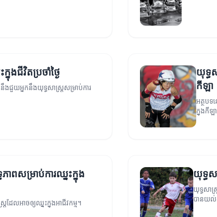
្នុងជីវិតប្រចាំថ្ងៃ
យុទ្ធ
កីឡា
ងជួយអ្នកនឹងយុទ្ធសាស្ត្រសម្រាប់ការ
អត្ថបទនេ
ក្នុងកីឡ
្ធភាពសម្រាប់ការឈ្នះក្នុង
យុទ្ធស
យុទ្ធសាស្
បានយល់
្ត្រដែលអាចឲ្យឈ្នះក្នុងអាជីវកម្ម។