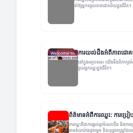
នាំឱ្យអ្នកទទួលបានជោគជ័យក្នុងជីវិត។
ការយល់ដឹងអំពីភាពជោគជ័
នៅក្នុងអត្ថបទនេះ យើងនឹងពិភាក្សា
ជួយអ្នកឈ្នះក្នុងជីវិត។
ព័ត៌មានអំពីការឈ្នះ: ការប
ការឈ្នះគឺជាការផ្តល់នូវចំណេះដឹង និងក
មានន័យយ៉ាងដូចម្តេច និងយុទ្ធសាស្ត្រដ