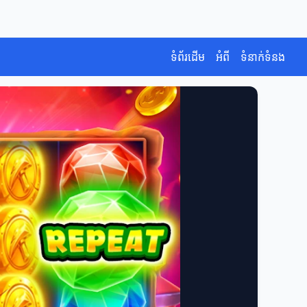
ទំព័រដើម
អំពី
ទំនាក់ទំនង