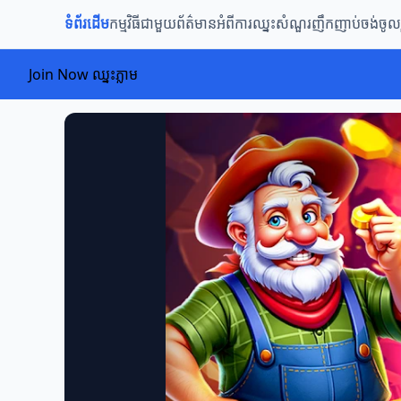
ទំព័រដើម
កម្មវិធីជាមួយ
ព័ត៌មានអំពីការឈ្នះ
សំណួរញឹកញាប់
ចង់ចូល
Join Now ឈ្នះភ្លាម