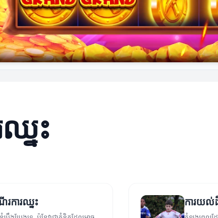
រឈ្នះ
ើរការឈ្នះ
ការយល់ដឹ
ប្រឹងប្រែងទេ, ប៉ុន្តែវាជាគំនិតដែលអាច
កំឡុងពេលដែលអ