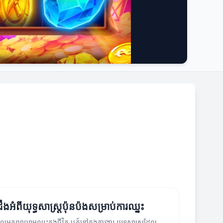
ងអំពីយុទ្ធសាស្រ្តប៉ុនប៉ងសម្រាប់ការឈ្នះ
្នកព្យាយាមឈ្នះក្នុងជីវិត ឬក៍នៅក្នុងការងារ យុទ្ធសាស្ត្រដែល