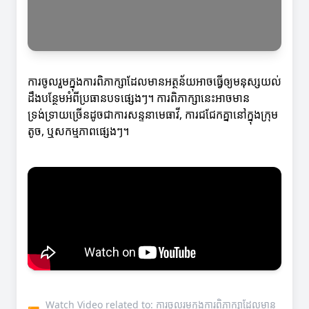
ការចូលរួមក្នុងការពិភាក្សាដែលមានអត្ថន័យអាចធ្វើឲ្យមនុស្សយល់
ដឹងបន្ថែមអំពីប្រធានបទផ្សេងៗ។ ការពិភាក្សានេះអាចមាន
ទ្រង់ទ្រាយច្រើនដូចជាការសន្ទនា​មេធាវី, ការជជែកគ្នានៅក្នុងក្រុម
តូច, ឬសកម្មភាពផ្សេងៗ។
Watch Video related to: ការចូលរួមក្នុងការពិភាក្សាដែលមាន