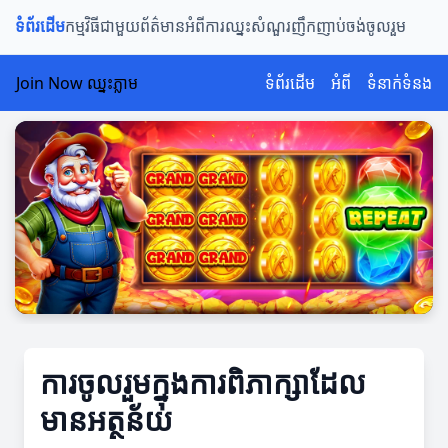
ទំព័រដើម
កម្មវិធីជាមួយ
ព័ត៌មានអំពីការឈ្នះ
សំណួរញឹកញាប់
ចង់ចូលរួម
Join Now ឈ្នះភ្លាម
ទំព័រដើម
អំពី
ទំនាក់ទំនង
ការចូលរួមក្នុងការពិភាក្សាដែល
មានអត្ថន័យ