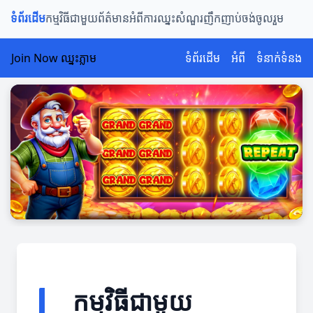
ទំព័រដើម
កម្មវិធីជាមួយ
ព័ត៌មានអំពីការឈ្នះ
សំណួរញឹកញាប់
ចង់ចូលរួម
Join Now ឈ្នះភ្លាម
ទំព័រដើម
អំពី
ទំនាក់ទំនង
កម្មវិធីជាមួយ