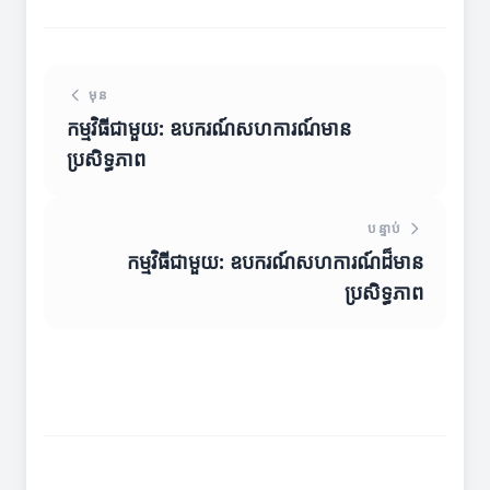
មុន
កម្មវិធីជាមួយ: ឧបករណ៍សហការណ៍មាន
ប្រសិទ្ធភាព
បន្ទាប់
កម្មវិធីជាមួយ: ឧបករណ៍សហការណ៍ដ៏មាន
ប្រសិទ្ធភាព