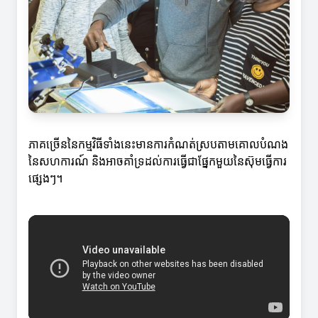
ភាគច្រើននៃកម្មវិធីទាំងនេះមានការកំណត់ស្របតាមគោលបំណង
នៃសហការណ៍ និងអាចគាំទ្រដល់ការធ្វើជាផ្នែកមួយនៃស៊ុមធ្វើការ
ផ្សេងៗ។