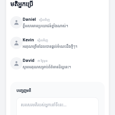
មតិអ្នកប្រើ
Daniel
ម្សិលមិញ
ខ្លឹមសារមានប្រយោជន៍ខ្លាំងណាស់។
Kevin
ម្សិលមិញ
អរគុណច្រើនដែលបានផ្តល់ចំណេះដឹងថ្មីៗ។
David
៣ ថ្ងៃមុន
សូមអរគុណសម្រាប់ព័ត៌មានដ៏ល្អនេះ។
បញ្ចេញមតិ