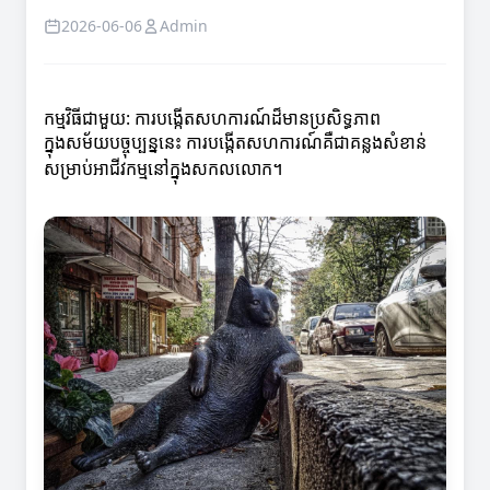
2026-06-06
Admin
កម្មវិធីជាមួយ: ការបង្កើតសហការណ៍ដ៏មានប្រសិទ្ធភាព
ក្នុងសម័យបច្ចុប្បន្ននេះ ការបង្កើតសហការណ៍គឺជាគន្លងសំខាន់
សម្រាប់អាជីវកម្មនៅក្នុងសកលលោក។