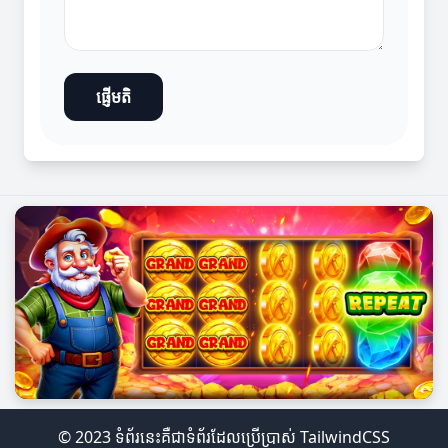
ផ្ញើមតិ
© 2023 ទំព័រនេះគឺជាទំព័រដែលប្រើប្រាស់ TailwindCSS