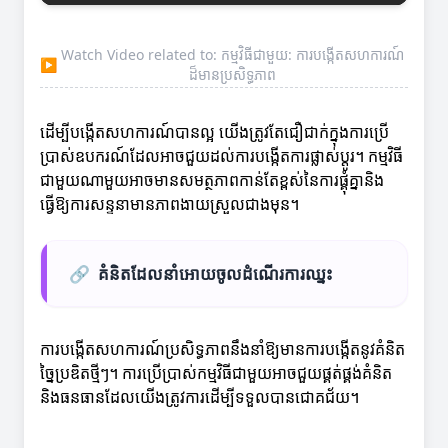
Watch Video related to: កម្មវិធីជាមួយ: ការបង្កើតសហការណ៍
▶
ដ៏មានប្រសិទ្ធភាព
ដើម្បីបង្កើតសហការណ៍បានល្អ យើងត្រូវតែជឿជាក់ក្នុងការប្រើ
ប្រាស់ឧបករណ៍ដែលអាចជួយដល់ការបង្កើតការផ្លាស់ប្តូរ។ កម្មវិធី
ជាមួយណាមួយអាចមានសមត្ថភាពកាន់តែខ្ពស់នៃការផ្គុំគ្នានិង
ធ្វើឱ្យការសន្ទនាមានភាពងាយស្រួលជាងមុន។
🔗
គំនិតដែលនាំអោយចូលដំណើរការឈ្នះ
ការបង្កើតសហការណ៍ប្រសិទ្ធភាពនឹងនាំឱ្យមានការបង្កើតនូវគំនិត
ច្នៃប្រឌិតថ្មីៗ។ ការប្រើប្រាស់កម្មវិធីជាមួយអាចជួយផ្គត់ផ្គង់គំនិត
និងធនធានដែលយើងត្រូវការដើម្បីទទួលបានជោគជ័យ។