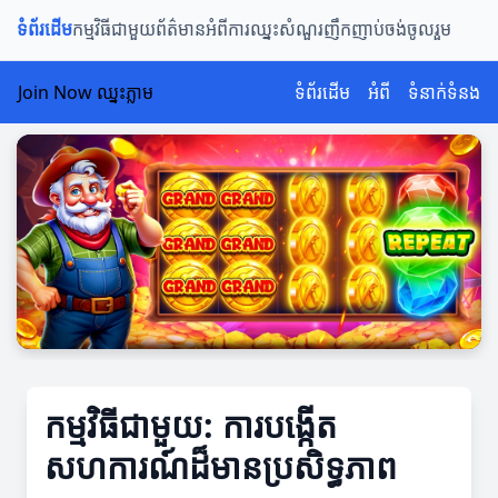
ទំព័រដើម
កម្មវិធីជាមួយ
ព័ត៌មានអំពីការឈ្នះ
សំណួរញឹកញាប់
ចង់ចូលរួម
Join Now ឈ្នះភ្លាម
ទំព័រដើម
អំពី
ទំនាក់ទំនង
កម្មវិធីជាមួយ: ការបង្កើត
សហការណ៍ដ៏មានប្រសិទ្ធភាព