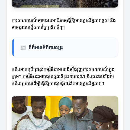
ការសហការណ៍អាចជួយអាជីវកម្មធ្វើឱ្យមានប្រសិទ្ធភាពខ្ពស់ និង
អាចជួយបង្កើតការច្នៃប្រឌិតថ្មីៗ។
📰
ព័ត៌មានអំពីការឈ្នះ
យើងអាចប្រើប្រាស់កម្មវិធីជាមួយដើម្បីជំរុញការសហការណ៍ក្នុង
ក្រុម។ កម្មវិធីនេះអាចជួយផ្តល់ឱ្យនូវឧបករណ៍ និងធនធានដែល
យើងត្រូវការដើម្បីធ្វើឱ្យការជួបជុំកាន់តែមានប្រសិទ្ធភាព។