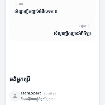
មុន
សំណួរញឹកញាប់អំពីសុខភាព
បន្ទាប់
សំណួរញឹកញាប់អំពីកីឡា
មតិអ្នកប្រើ
TechExpert
១០ នាទីមុន
ពិតជាអ្វីដែលខ្ញុំកំពុងស្វែងរក។