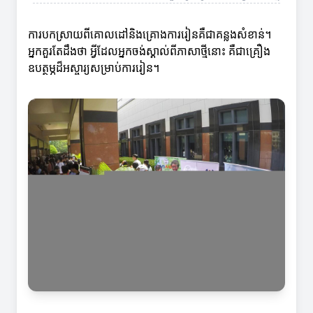
ការបកស្រាយពីគោលដៅនិងគ្រោងការរៀនគឺជាគន្លងសំខាន់។
អ្នកគួរតែដឹងថា អ្វីដែលអ្នកចង់ស្គាល់ពីភាសាថ្មីនោះ គឺជាគ្រឿង
ឧបត្ថម្ភដ៏អស្ចារ្យសម្រាប់ការរៀន។