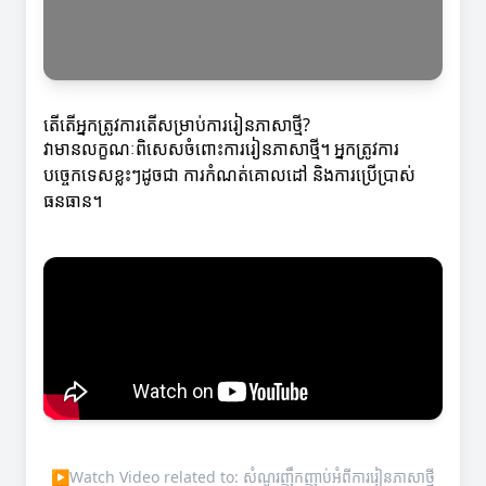
តើតើអ្នកត្រូវការតើសម្រាប់ការរៀនភាសាថ្មី?
វាមានលក្ខណៈពិសេសចំពោះការរៀនភាសាថ្មី។ អ្នកត្រូវការ
បច្ចេកទេសខ្លះៗដូចជា ការកំណត់គោលដៅ និងការប្រើប្រាស់
ធនធាន។
▶
Watch Video related to: សំណួរញឹកញាប់អំពីការរៀនភាសាថ្មី