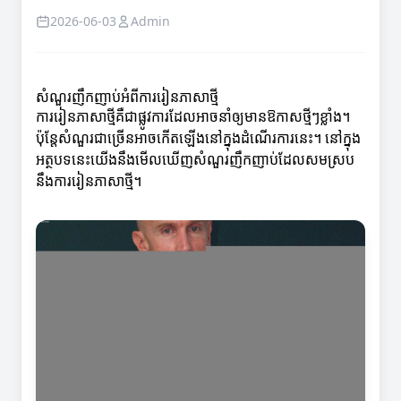
2026-06-03
Admin
សំណួរញឹកញាប់អំពីការរៀនភាសាថ្មី
ការរៀនភាសាថ្មីគឺជាផ្លូវការដែលអាចនាំឲ្យមានឱកាសថ្មីៗខ្លាំង។
ប៉ុន្តែសំណួរជាច្រើនអាចកើតឡើងនៅក្នុងដំណើរការនេះ។ នៅក្នុង
អត្ថបទនេះយើងនឹងមើលឃើញសំណួរញឹកញាប់ដែលសមស្រប
នឹងការរៀនភាសាថ្មី។