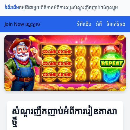
ទំព័រដើម
កម្មវិធីជាមួយ
ព័ត៌មានអំពីការឈ្នះ
សំណួរញឹកញាប់
ចង់ចូលរួម
Join Now ឈ្នះភ្លាម
ទំព័រដើម
អំពី
ទំនាក់ទំនង
សំណួរញឹកញាប់អំពីការរៀនភាសា
ថ្មី