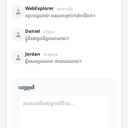
WebExplorer
មុននេះបន្តិច
អត្ថបទល្អណាស់! អរគុណសម្រាប់ការចែករំលែក។
Daniel
៣ ថ្ងៃមុន
ខ្ញុំពិតជាចូលចិត្តអានវាណាស់។
Jordan
២ ម៉ោងមុន
ខ្លឹមសារច្បាស់លាស់ ងាយយល់ណាស់។
បញ្ចេញមតិ