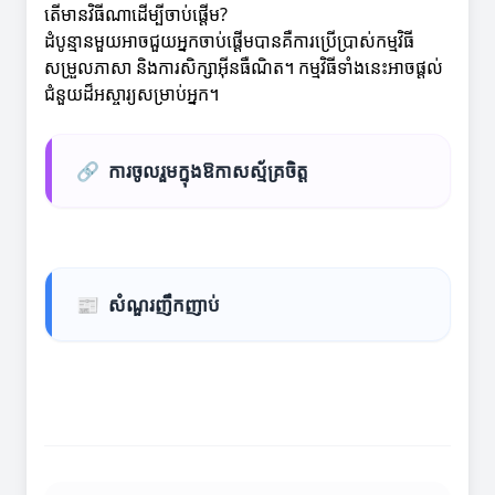
តើមានវិធីណាដើម្បីចាប់ផ្តើម?
ដំបូន្មានមួយអាចជួយអ្នកចាប់ផ្តើមបានគឺការប្រើប្រាស់កម្មវិធី
សម្រួលភាសា និងការសិក្សាអ៊ីនធឺណិត។ កម្មវិធីទាំងនេះអាចផ្តល់
ជំនួយដ៏អស្ចារ្យសម្រាប់អ្នក។
🔗
ការចូលរួមក្នុងឱកាសស្ម័គ្រចិត្ត
📰
សំណួរញឹកញាប់