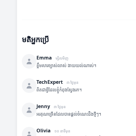
មតិអ្នកប្រើ
Emma
ម្សិលមិញ
ខ្លឹមសារច្បាស់លាស់ ងាយយល់ណាស់។
TechExpert
៣ ថ្ងៃមុន
ពិតជាអ្វីដែលខ្ញុំកំពុងស្វែងរក។
Jenny
៣ ថ្ងៃមុន
អរគុណច្រើនដែលបានផ្តល់ចំណេះដឹងថ្មីៗ។
Olivia
១០ នាទីមុន