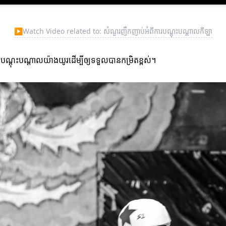
▶
Watch Video related to: សំណួរញឹកញាប់អំពីការបណ្តុះបណ្តាលកីឡា
រការបណ្តុះបណ្តាលយ៉ាងយូរដើម្បីឲ្យទទួលបានកម្រិតខ្ពស់។