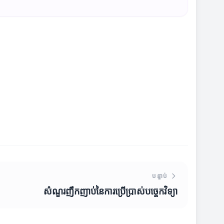
បន្ទាប់
សំណួរញឹកញាប់នៃការប្រើប្រាស់បច្ចេកវិទ្យា