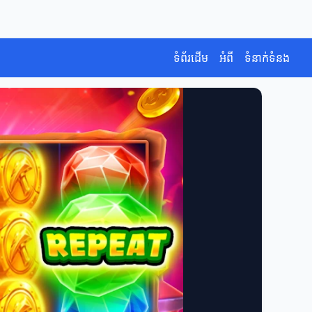
ទំព័រដើម
អំពី
ទំនាក់ទំនង