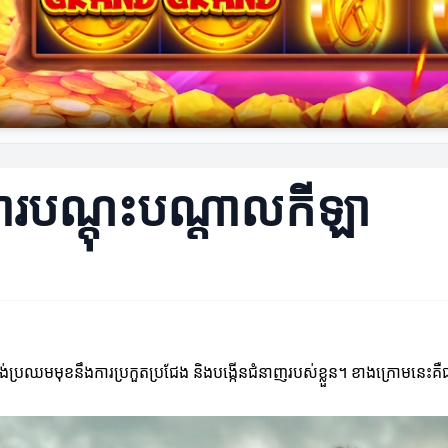
ារបណ្តុះបណ្តាលកីឡា
ប្រឈមមុខនឹងការប្រកួតប្រជែង និងបង្កើនជំនាញរបស់ខ្លួន។ ខាងក្រោមនេះគ