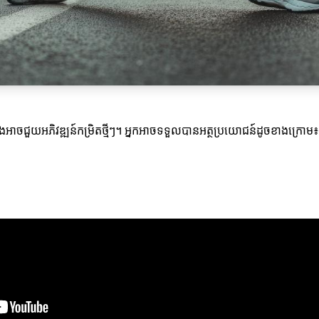
និងអាចជួយអភិវឌ្ឍន៍កម្រិតថ្មីៗ។ អ្នកអាចទទួលបានអត្ថប្រយោជន៍ដូចខាងក្រោម៖