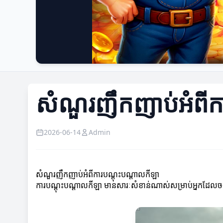
សំណួរញឹកញាប់អំពីក
2026-06-14
Admin
សំណួរញឹកញាប់អំពីការបណ្តុះបណ្តាលកីឡា
ការបណ្តុះបណ្តាលកីឡា មានសារៈសំខាន់ណាស់សម្រាប់អ្នកដែលចង់