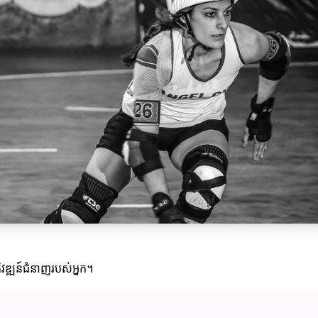
ភិវឌ្ឍន៍ជំនាញរបស់អ្នក។