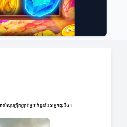
ឺជាសំណួរញឹកញាប់មួយចំនួនដែលអ្នកគួរដឹង។