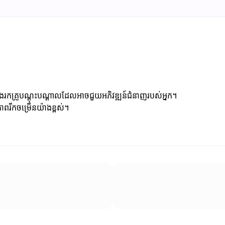
ែងរកគ្រូបណ្តុះបណ្តាលដែលអាចជួយអភិវឌ្ឍន៍ជំនាញរបស់អ្នក។
ភាពរីកចម្រើនយ៉ាងខ្ពស់។