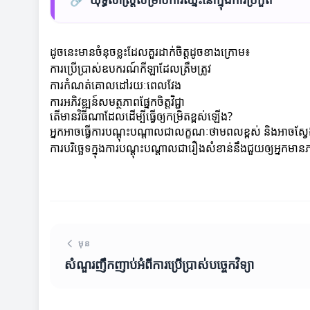
ដូចនេះមានចំនុចខ្លះដែលគួរដាក់ចិត្តដូចខាងក្រោម៖
ការប្រើប្រាស់ឧបករណ៍កីឡាដែលត្រឹមត្រូវ
ការកំណត់គោលដៅរយៈពេលវែង
ការអភិវឌ្ឍន៍សមត្ថភាពផ្នែកចិត្តវិជ្ជា
តើមានវិធីណាដែលដើម្បីធ្វើឲ្យកម្រិតខ្ពស់ឡើង?
អ្នកអាចធ្វើការបណ្តុះបណ្តាលជាលក្ខណៈថាមពលខ្ពស់ និងអាចស្វ
ការបរិច្ឆេទក្នុងការបណ្តុះបណ្តាលជារឿងសំខាន់នឹងជួយឲ្យអ្នកមាន
មុន
សំណួរញឹកញាប់អំពីការប្រើប្រាស់បច្ចេកវិទ្យា