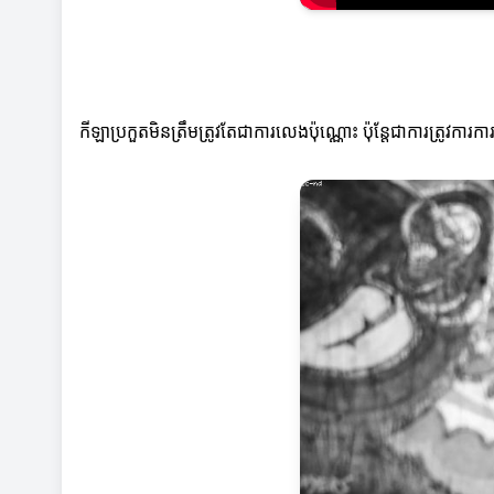
កីឡាប្រកួតមិនត្រឹមត្រូវតែជាការលេងប៉ុណ្ណោះ ប៉ុន្តែជាការត្រូវកា