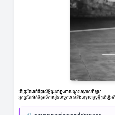
តើត្រូវតែដាក់ចិត្តលើអ្វីខ្លះនៅក្នុងការបណ្តុះបណ្តាលកីឡា?
អ្នកគួរតែដាក់ចិត្តលើការរៀនបច្ចេកទេសនិងយុទ្ធសាស្ត្រថ្មីៗដើម្បីអ
🔗
យុទ្ធសាស្រ្តសម្រាប់ការឈ្នះនៅក្នុងការប្រកួត