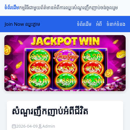
ទំព័រដើម
កម្មវិធីជាមួយ
ព័ត៌មានអំពីការឈ្នះ
សំណួរញឹកញាប់
ចង់ចូលរួម
Join Now ឈ្នះភ្លាម
ទំព័រដើម
អំពី
ទំនាក់ទំនង
សំណួរញឹកញាប់អំពីជីវិត
2026-04-09
Admin